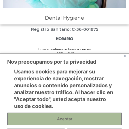
Dental Hygiene
Registro Sanitario: C-36-001975
HORARIO
Horario continuo de lunes a viernes
de 9:30h a 21:00h
Nos preocupamos por tu privacidad
ENLACES DE INTERÉS
Usamos cookies para mejorar su
experiencia de navegación, mostrar
Política de Privacidad
Política de cookies
anuncios o contenido personalizados y
Aviso legal
analizar nuestro tráfico. Al hacer clic en
Accesibilidad
"Aceptar todo", usted acepta nuestro
DÓNDE ENCONTRARNOS
uso de cookies.
Ctra. de Camposancos, 152 36330, Vigo (Pontevedra)
Aceptar