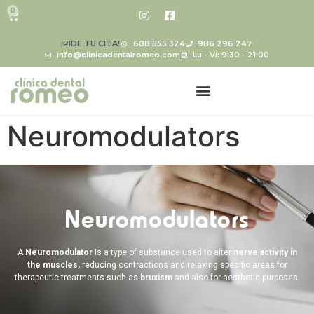
0
¡PIDE TU CITA!
608 555 324
986 296 247
info@clinicadentalromeo.com
Lu - Vi: 9:30 - 21:00
Neuromodulators
Neuromodulators
A
Neuromodulator
is a type of substance used to alter
nerve activity in
the muscles,
reducing contractions and relaxing specific areas for
therapeutic treatments such as
bruxism
and also for aesthetic purposes.