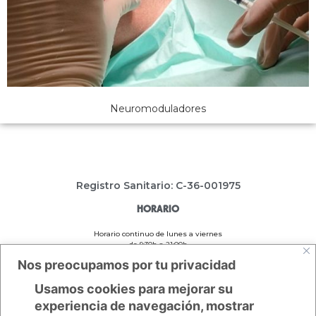
Neuromoduladores
Registro Sanitario: C-36-001975
HORARIO
Horario continuo de lunes a viernes
de 9:30h a 21:00h
Nos preocupamos por tu privacidad
ENLACES DE INTERÉS
Usamos cookies para mejorar su
experiencia de navegación, mostrar
Política de Privacidad