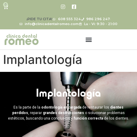
0
¡PIDE TU CITA!
608 555 324
986 296 247
info@clinicadentalromeo.com
Lu - Vi: 9:30 - 21:00
Implantología
Implantología
Es la parte de la
odontología encargada
de restaurar los
dientes
perdidos
, reparar
grandes destrucciones
o solucionar problemas
estéticos, buscando una conclusión y
función correcta
de los dientes.